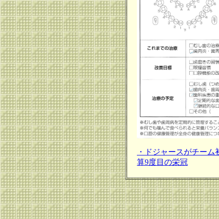
・ドジャースがチーム
算9度目の栄冠